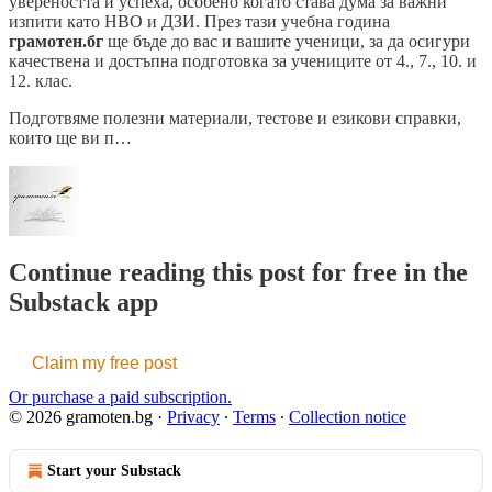
увереността и успеха, особено когато става дума за важни
изпити като НВО и ДЗИ. През тази учебна година
грамотен.бг
ще бъде до вас и вашите ученици, за да осигури
качествена и достъпна подготовка за учениците от 4., 7., 10. и
12. клас.
Подготвяме полезни материали, тестове и езикови справки,
които ще ви п…
Continue reading this post for free in the
Substack app
Claim my free post
Or purchase a paid subscription.
© 2026 gramoten.bg
·
Privacy
∙
Terms
∙
Collection notice
Start your Substack