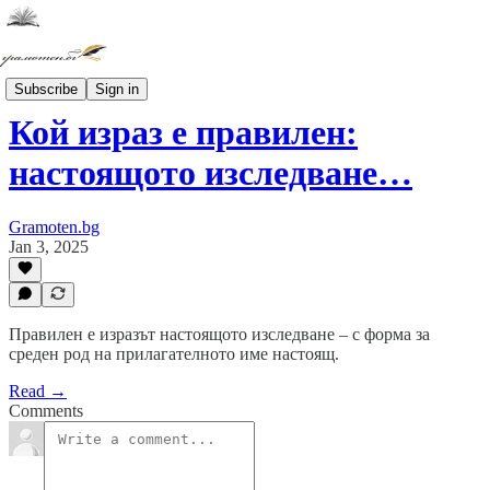
ПРАВОПИС
Subscribe
Sign in
Кой израз е правилен:
настоящото изследване…
Gramoten.bg
Jan 3, 2025
Правилен е изразът настоящото изследване – с форма за
среден род на прилагателното име настоящ.
Read →
Comments