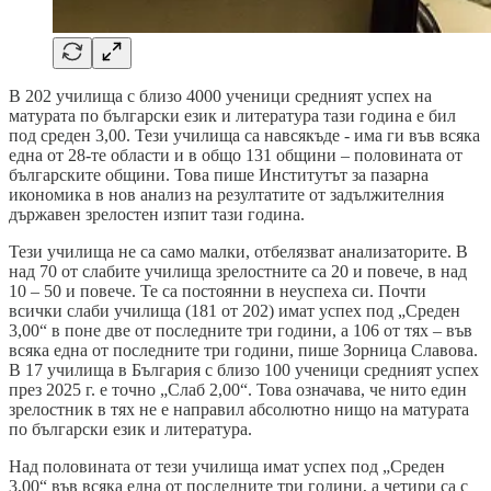
В 202 училища с близо 4000 ученици средният успех на
матурата по български език и литература тази година е бил
под среден 3,00. Тези училища са навсякъде - има ги във всяка
една от 28-те области и в общо 131 общини – половината от
българските общини. Това пише Институтът за пазарна
икономика в нов анализ на резултатите от задължителния
държавен зрелостен изпит тази година.
Тези училища не са само малки, отбелязват анализаторите. В
над 70 от слабите училища зрелостните са 20 и повече, в над
10 – 50 и повече. Те са постоянни в неуспеха си. Почти
всички слаби училища (181 от 202) имат успех под „Среден
3,00“ в поне две от последните три години, а 106 от тях – във
всяка една от последните три години, пише Зорница Славова.
В 17 училища в България с близо 100 ученици средният успех
през 2025 г. е точно „Слаб 2,00“. Това означава, че нито един
зрелостник в тях не е направил абсолютно нищо на матурата
по български език и литература.
Над половината от тези училища имат успех под „Среден
3,00“ във всяка една от последните три години, а четири са с