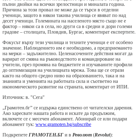
пълни двойки на всички зрелостници и миналата година.
Причина за този провал не може да се търси в отделни
ученици, защото в някои такива училища се явяват по над
десет ученици. Големината на населеното място също не е
фактор – някои са в села, но други са в средни и дори големи
градове – столицата, Пловдив, Бургас, коментират експертите.
Фокусът върху тези училища и техните ученици е от особено
значение. Наблюдението им е необходимо, а предприемането
на мерки – задължително. Целенасочените действия могат да
варират от смяна на ръководството и командироване на
учители, през промяна на бюджетите и изучаваните профили
до оптимизация на училищната мрежа. Това ще се отрази
както на общото средно ниво на образованието, така и на
знанията и уменията на работната сила и съответно на
икономическото развитие на страната, коментират от ИПИ.
Източник: в. "Сега"
„Грамотен.бг” се издържа единствено от читателски дарения.
Ако харесвате нашата работа и искате да продължим,
включете се с месечен абонамент. Абонирай се или подари
абонамент тук:
www.gramoten.bg/subscribe
Подкрепете
ГРАМОТЕН.БГ
и в
Револют
(
Revolut
):