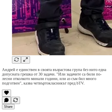
Андрей е единствен в своята възрастова група без нито една
допусната грешка от 30 задачи. "Или задачите са били по-
лесни отколкото минали години, или аз съм бил много
подготвен", казва четвъртокласникът пред bTV.
Share