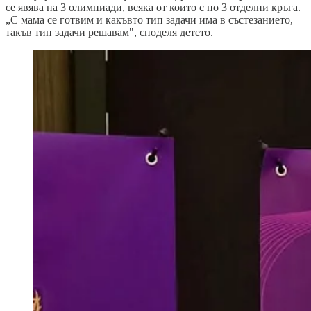
се явява на 3 олимпиади, всяка от които с по 3 отделни кръга.
„С мама се готвим и какъвто тип задачи има в състезанието,
такъв тип задачи решавам", споделя детето.