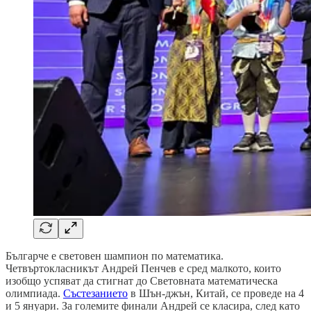
Българче е световен шампион по математика.
Четвъртокласникът Андрей Пенчев е сред малкото, които
изобщо успяват да стигнат до Световната математическа
олимпиада.
Състезанието
в Шън-джън, Китай, се проведе на 4
и 5 януари. За големите финали Андрей се класира, след като