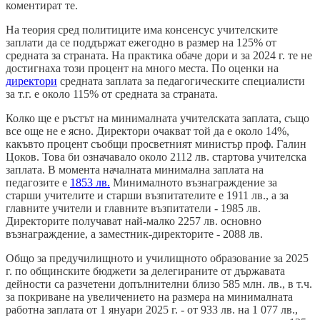
коментират те.
На теория сред политиците има консенсус учителските
заплати да се поддържат ежегодно в размер на 125% от
средната за страната. На практика обаче дори и за 2024 г. те не
достигнаха този процент на много места. По оценки на
директори
средната заплата за педагогическите специалисти
за т.г. е около 115% от средната за страната.
Колко ще е ръстът на минималната учителската заплата, също
все още не е ясно. Директори очакват той да е около 14%,
какъвто процент съобщи просветният министър проф. Галин
Цоков. Това би означавало
около 2112 лв. стартова учителска
заплата.
В момента началната минимална заплата на
педагозите е
1853 лв.
Минималното възнаграждение за
старши учителите и старши възпитателите е 1911 лв., а за
главните учители и главните възпитатели - 1985 лв.
Директорите получават най-малко 2257 лв. основно
възнаграждение, а заместник-директорите - 2088 лв.
Общо за предучилищното и училищното образование за 2025
г. по общинските бюджети за делегираните от държавата
дейности са разчетени допълнителни близо 585 млн. лв., в т.ч.
за покриване на увеличението на размера на минималната
работна заплата от 1 януари 2025 г. - от 933 лв. на 1 077 лв.,