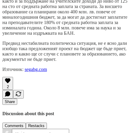
както и за поддържане на учителските доходи до ниво от 125
на сто от средната работна заплата за страната. За висшето
образование са планирани около 400 млн. лв. повече от
миналогодишния бюджет, за да могат да достигнат заплатите
на преподавателите 180% от средната работна заплата за
изминалата година. Около 8 млн. повече има за наука и за
увеличение на издръжката на БАН.
Предвид нестабилната политическа ситуация, не е ясно дали
изобщо така предложеният проект на бюджет ще бъде приет,
както и какво ще се случи с плановете за образованието, ако
документът не бъде приет.
Източник:
segabg.com
2
Share
Discussion about this post
Comments
Restacks