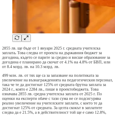
2855 лв. ще бъде от 1 януари 2025 г. средната учителска
заплата
.
Това следва от проекта на държавния бюджет за
догодина, където се парите за средно и висше образование за
догодина е планирано да скочат от 4.1% на 4.8% от БВП, или
от 8.4 млрд. лв. на 10.3 млрд. лв.
499 млн. лв. от тях ще са за запазване на политиката за
увеличение на възнагражденията на педагогическия персонал,
така че те да достигнат 125% от средната брутна заплата за
2024 г., която е 2284 лв., пише в проектобюджета. Това
означава 2855 лв. средна учителска заплата от 2025 г. По
оценки на експерти обаче с тази сума не се подсигурява
реално увеличение на учителските заплати, с което те да
достигнат 125% от средната. За целта скокът в заплатите
следва да е 21.5%, а в действителност той ще е само 12.8%,