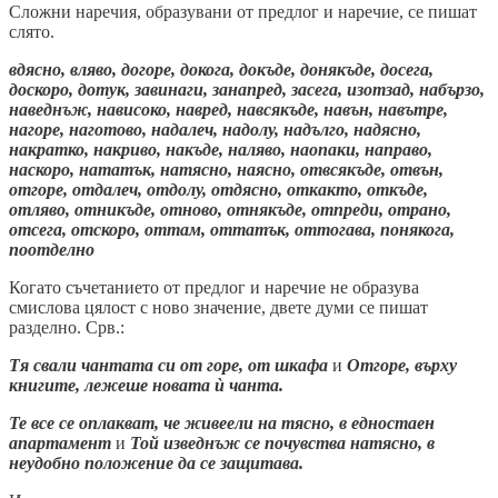
Сложни наречия, образувани от предлог и наречие, се пишат
слято.
вдясно, вляво, догоре, докога, докъде, донякъде, досега,
доскоро, дотук, завинаги, занапред, засега, изотзад, набързо,
наведнъж, нависоко, навред, навсякъде, навън, навътре,
нагоре, наготово, надалеч, надолу, надълго, надясно,
накратко, накриво, накъде, наляво, наопаки, направо,
наскоро, нататък, натясно, наясно, отвсякъде, отвън,
отгоре, отдалеч, отдолу, отдясно, откакто, откъде,
отляво, отникъде, отново, отнякъде, отпреди, отрано,
отсега, отскоро, оттам, оттатък, оттогава, понякога,
поотделно
Когато съчетанието от предлог и наречие не образува
смислова цялост с ново значение, двете думи се пишат
разделно. Срв.:
Тя свали чантата си от горе, от шкафа
и
Отгоре, върху
книгите, лежеше новата ѝ чанта.
Те все се оплакват, че живеели на тясно, в едностаен
апартамент
и
Той изведнъж се почувства натясно, в
неудобно положение да се защитава.