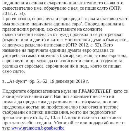
подчинената основа е съкратено прилагателно, то сложното
съществително име, образувано с нея, се пише слято (ОПР,
2012, с. 53).
При еврозона, евровалута и еврокредит първата съставна част
има значение ‘паричната единица евро’. Според правилата в
правописния речник, ако съставките на сложните
съществителни имена са от чужд произход и се употребяват
(първата или и двете) и като самостоятелни думи в български,
се допуска разделно изписване (ОПР, 2012, с. 52). Като
название на паричната единица думата евро отдавна се
употребява самостоятелно в българския език, затова еврозона,
евровалута и пр. може да се изписват и слято, и разделно за
разлика от евросъюз, еврочиновник и под., които се пишат
само слято.
в. „Аз-буки“ ,бр. 51-52, 19 декември 2019 г.
Подкрепете образователната кауза на
ГРАМОТЕН.БГ
, като се
абонирате за нашия сайт. Вашият абонамент не само ни
помага да продължим да развиваме платформата, но и ви
предоставя достъп до професионално подготвени тестове,
съобразени с всички изисквания, които ще подпомогнат
зрелостниците от 4., 7., 10. и 12. клас в тяхната подготовка
през тази учебна година. Абонирай се или подари абонамент
тук:
www.gramoten.bg/subscribe