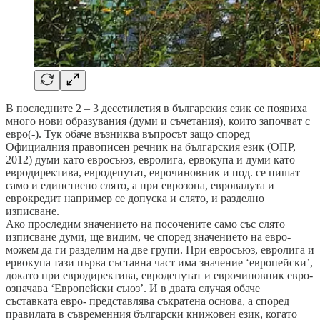
В последните 2 – 3 десетилетия в българския език се появиха
много нови образувания (думи и съчетания), които започват с
евро(-). Тук обаче възниква въпросът защо според
Официалния правописен речник на българския език (ОПР,
2012) думи като евросъюз, евролига, ервокупа и думи като
евродиректива, евродепутат, еврочиновник и под. се пишат
само и единствено слято, а при еврозона, евровалута и
еврокредит например се допуска и слято, и разделно
изписване.
Ако проследим значението на посочените само със слято
изписване думи, ще видим, че според значението на евро-
можем да ги разделим на две групи. При евросъюз, евролига и
ервокупа тази първа съставна част има значение ‘европейски’,
докато при евродиректива, евродепутат и еврочиновник евро-
означава ‘Европейски съюз’. И в двата случая обаче
съставката евро- представлява съкратена основа, а според
правилата в съвременния български книжовен език, когато