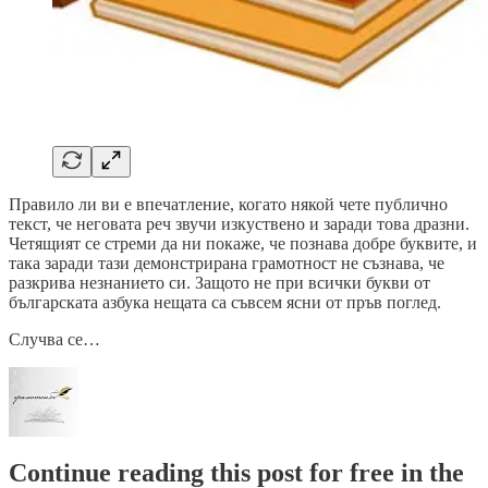
Правило ли ви е впечатление, когато някой чете публично
текст, че неговата реч звучи изкуствено и заради това дразни.
Четящият се стреми да ни покаже, че познава добре буквите, и
така заради тази демонстрирана грамотност не съзнава, че
разкрива незнанието си. Защото не при всички букви от
българската азбука нещата са съвсем ясни от пръв поглед.
Случва се…
Continue reading this post for free in the