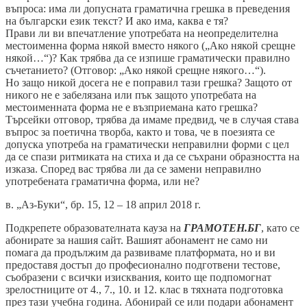
въпроса: има ли допусната граматична грешка в преведения
на български език текст? И ако има, каква е тя?
Прави ли ви впечатление употребата на неопределителна
местоименна форма някой вместо някого („Ако някой срещне
някой…“)? Как трябва да се изпише граматически правилно
съчетанието? (Отговор: „Ако някой срещне някого…“).
Но защо никой досега не е поправил тази грешка? Защото от
никого не е забелязана или пък защото употребата на
местоименната форма не е възприемана като грешка?
Търсейки отговор, трябва да имаме предвид, че в случая става
въпрос за поетична творба, както и това, че в поезията се
допуска употреба на граматически неправилни форми с цел
да се спази ритмиката на стиха и да се съхрани образността на
изказа. Според вас трябва ли да се замени неправилно
употребената граматична форма, или не?
в. „Аз-Буки“, бр. 15, 12 – 18 април 2018 г.
Подкрепете образователната кауза на
ГРАМОТЕН.БГ
, като се
абонирате за нашия сайт. Вашият абонамент не само ни
помага да продължим да развиваме платформата, но и ви
предоставя достъп до професионално подготвени тестове,
съобразени с всички изисквания, които ще подпомогнат
зрелостниците от 4., 7., 10. и 12. клас в тяхната подготовка
през тази учебна година. Абонирай се или подари абонамент