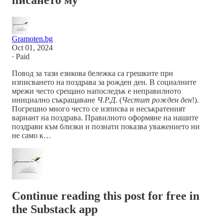
писането му
Gramoten.bg
Oct 01, 2024
∙ Paid
Повод за тази езикова бележка са грешките при
изписването на поздрава за рожден ден. В социалните
мрежи често срещано напоследък е неправилното
инициално съкращаване
Ч.Р.Д
. (
Честит рожден ден
!).
Погрешно много често се изписва и несъкратеният
вариант на поздрава. Правилното оформяне на нашите
поздрави към близки и познати показва уважението ни
не само к…
Continue reading this post for free in
the Substack app