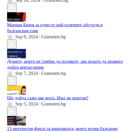
Sep 18, 2024
Gramoten.bg
•
Мариан Бачев за един от най-големите абсурди в
българския език
Sep 9, 2024
Gramoten.bg
•
Думите, които не трябва да ползвате, ако искате да правите
добро впечатление
Sep 7, 2024
Gramoten.bg
•
Ще дойда само ако мога. Има ли запетая?
Sep 5, 2024
Gramoten.bg
•
15 интересни факта за кирилицата, които всеки българин