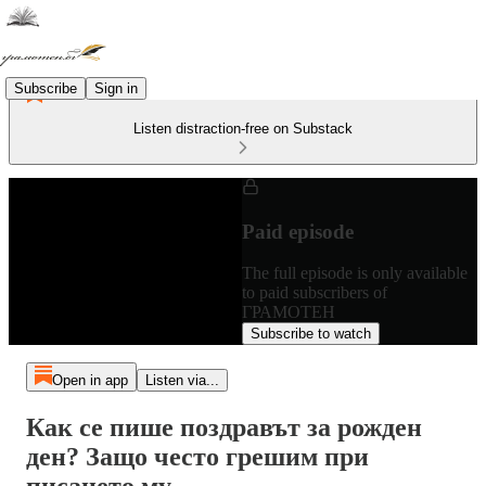
Subscribe
Sign in
Listen distraction-free on Substack
Paid episode
The full episode is only available
to paid subscribers of
ГРАМОТЕН
Subscribe to watch
Open in app
Listen via...
Как се пише поздравът за рожден
ден? Защо често грешим при