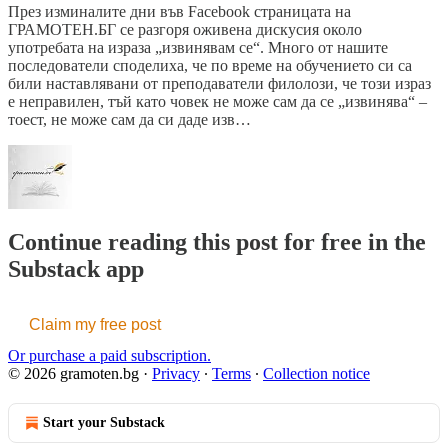
През изминалите дни във Facebook страницата на
ГРАМОТЕН.БГ се разгоря оживена дискусия около
употребата на израза „извинявам се“. Много от нашите
последователи споделиха, че по време на обучението си са
били наставлявани от преподаватели филолози, че този израз
е неправилен, тъй като човек не може сам да се „извинява“ –
тоест, не може сам да си даде изв…
Continue reading this post for free in the
Substack app
Claim my free post
Or purchase a paid subscription.
© 2026 gramoten.bg
·
Privacy
∙
Terms
∙
Collection notice
Start your Substack