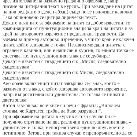
чрез използване на различно графично оформяне, напр.
писане на цитирания текст в курсив. При въвеждане на цитат
на нов ред (като отделен абзац) също не се използват кавички.
Така обикновено се цитира лирически текст.
Докато начините за оформяне на цитат са добре известни, то
комбинацията от пунктуационни знаци за край на цитата и за
край на авторовото изречение предизвиква трудности. Да
вземем за пример авторово изречение, в чийто край е включен
цитат, който завършва с точка. Независимо дали цитатът е
ограден в кавички, или е написан в курсив, то едната точка се
спестява, т.е. пунктуационният знак не се дублира:
Декарт е известен с твърдението си: „Мисля, следователно
съществувам“.
Декарт е известен с твърдението си: Мисля, следователно
съществувам.
Ако обаче включеният цитат завършва със знак, който е
различен от знака, с който завършва авторовото изречение,
напр. въпросителна или удивителна, то тогава се пишат и
двата знака:
Катон завършвал всичките си речи с фразата: „Впрочем
смятам, че Картаген трябва да бъде разрушен!“.
При оформяне на цитата в курсив в този случай би се
получило струпване на два различни пунктуационни знака –
удивителен и точка, непосредствено един до друг, което е
нетипично. Затова при такива случаи е препоръчително да се