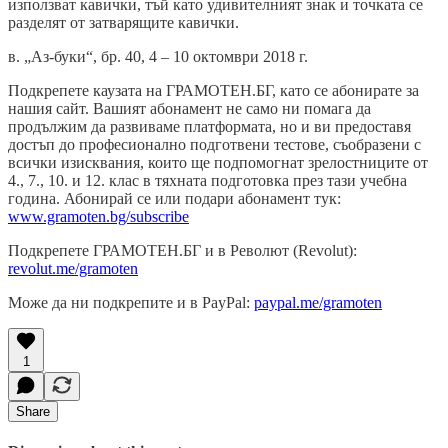
използват кавички, тъй като удивителният знак и точката се
разделят от затварящите кавички.
в. „Аз-буки“, бр. 40, 4 – 10 октомври 2018 г.
Подкрепете каузата на ГРАМОТЕН.БГ, като се абонирате за
нашия сайт. Вашият абонамент не само ни помага да
продължим да развиваме платформата, но и ви предоставя
достъп до професионално подготвени тестове, съобразени с
всички изисквания, които ще подпомогнат зрелостниците от
4., 7., 10. и 12. клас в тяхната подготовка през тази учебна
година. Абонирай се или подари абонамент тук:
www.gramoten.bg/subscribe
Подкрепете ГРАМОТЕН.БГ и в Револют (Revolut):
revolut.me/gramoten
Може да ни подкрепите и в PayPal:
paypal.me/gramoten
1
Share