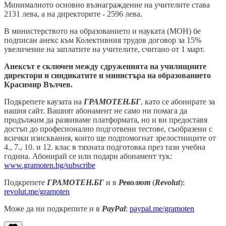
Минималното основно възнаграждение на учителите става
2131 лева, а на директорите - 2596 лева.
В министерството на образованието и науката (МОН) бе
подписан анекс към Колективния трудов договор за 15%
увеличение на заплатите на учителите, считано от 1 март.
Анексът е сключен между сдруженията на училищните
директори и синдикатите и министъра на образованието
Красимир Вълчев.
Подкрепете каузата на
ГРАМОТЕН.БГ
, като се абонирате за
нашия сайт. Вашият абонамент не само ни помага да
продължим да развиваме платформата, но и ви предоставя
достъп до професионално подготвени тестове, съобразени с
всички изисквания, които ще подпомогнат зрелостниците от
4., 7., 10. и 12. клас в тяхната подготовка през тази учебна
година. Абонирай се или подари абонамент тук:
www.gramoten.bg/subscribe
Подкрепете
ГРАМОТЕН.БГ
и в
Револют
(
Revolut
):
revolut.me/gramoten
Може да ни подкрепите и в
PayPal
:
paypal.me/gramoten