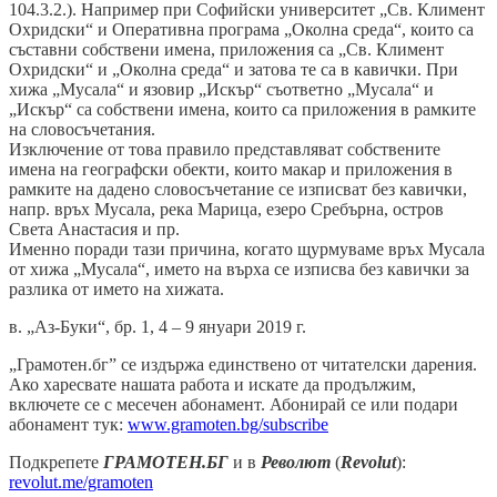
104.3.2.). Например при Софийски университет „Св. Климент
Охридски“ и Оперативна програма „Околна среда“, които са
съставни собствени имена, приложения са „Св. Климент
Охридски“ и „Околна среда“ и затова те са в кавички. При
хижа „Мусала“ и язовир „Искър“ съответно „Мусала“ и
„Искър“ са собствени имена, които са приложения в рамките
на словосъчетания.
Изключение от това правило представляват собствените
имена на географски обекти, които макар и приложения в
рамките на дадено словосъчетание се изписват без кавички,
напр. връх Мусала, река Марица, езеро Сребърна, остров
Света Анастасия и пр.
Именно поради тази причина, когато щурмуваме връх Мусала
от хижа „Мусала“, името на върха се изписва без кавички за
разлика от името на хижата.
в. „Аз-Буки“, бр. 1, 4 – 9 януари 2019 г.
„Грамотен.бг” се издържа единствено от читателски дарения.
Ако харесвате нашата работа и искате да продължим,
включете се с месечен абонамент. Абонирай се или подари
абонамент тук:
www.gramoten.bg/subscribe
Подкрепете
ГРАМОТЕН.БГ
и в
Револют
(
Revolut
):
revolut.me/gramoten