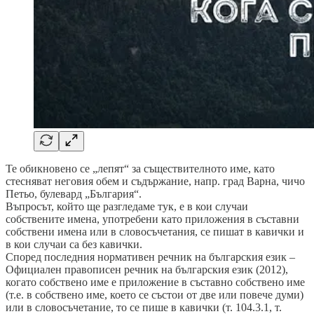
Те обикновено се „лепят“ за съществителното име, като
стесняват неговия обем и съдържание, напр. град Варна, чичо
Петьо, булевард „България“.
Въпросът, който ще разгледаме тук, е в кои случаи
собствените имена, употребени като приложения в съставни
собствени имена или в словосъчетания, се пишат в кавички и
в кои случаи са без кавички.
Според последния нормативен речник на българския език –
Официален правописен речник на българския език (2012),
когато собствено име е приложение в съставно собствено име
(т.е. в собствено име, което се състои от две или повече думи)
или в словосъчетание, то се пише в кавички (т. 104.3.1, т.