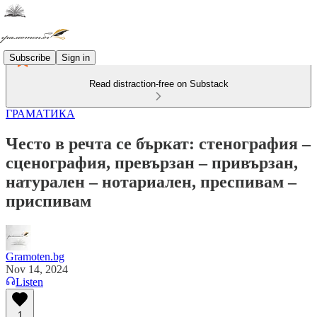
Subscribe
Sign in
Read distraction-free on Substack
ГРАМАТИКА
Често в речта се бъркат: стенография –
сценография, превързан – привързан,
натурален – нотариален, преспивам –
приспивам
Gramoten.bg
Nov 14, 2024
Listen
1