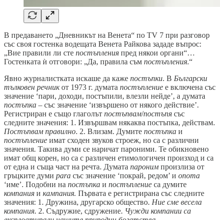
В предаването „Дневникът на Венета“ по TV 7 при разговор
със своя гостенка водещата Венета Райкова зададе въпрос:
„Вие правили ли сте
постъпления
пред някои органи“…
Гостенката ѝ отговори: „Да, правила съм
постъпления
.“
Явно журналистката искаше да каже
постъпки
. В
Български
тълковен речник
от 1973 г. думата
постъпление
е включена със
значение ‘пари, доходи, постъпили, влезли нейде’, а думата
постъпка –
със значение ‘извършено от някого действие’.
Регистриран е също глаголът
постъпвам
/
постъпя
със
следните значения: 1. Извършвам някаква постъпка, действам.
Постъпвам правилно
. 2. Влизам. Думите
постъпка
и
постъпление
имат сходен звуков строеж, но са с различни
значения. Такива думи се наричат пароними. Те обикновено
имат общ корен, но са с различен етимологичен произход и са
от една и съща част на речта. Думата
пароним
произлиза от
гръцките думи
para
със значение ‘покрай, редом’ и
onoma
‘име’. Подобни на
постъпка
и
постъпление
са думите
компания
и
кампания.
Първата е регистрирана със следните
значения: 1. Дружина, другарско общество.
Ние сме весела
компания
. 2. Съдружие, сдружение.
Чужди компании са
експлоатирали нашите природни богатства
.