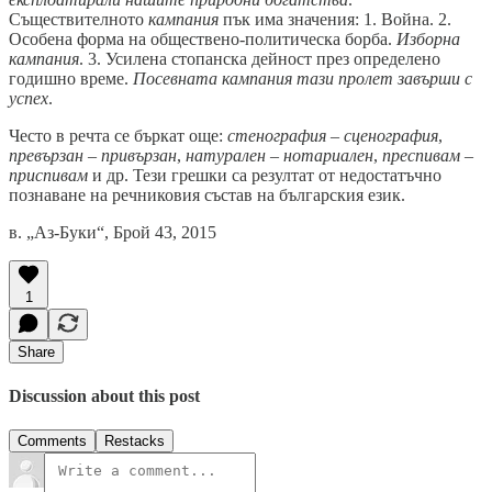
Съществителното
кампания
пък има значения: 1. Война. 2.
Особена форма на обществено-политическа борба.
Изборна
кампания
. 3. Усилена стопанска дейност през определено
годишно време.
Посевната кампания тази пролет завърши с
успех
.
Често в речта се бъркат още:
стенография – сценография
,
превързан – привързан
,
натурален – нотариален
,
преспивам –
приспивам
и др. Тези грешки са резултат от недостатъчно
познаване на речниковия състав на българския език.
в. „Аз-Буки“, Брой 43, 2015
1
Share
Discussion about this post
Comments
Restacks