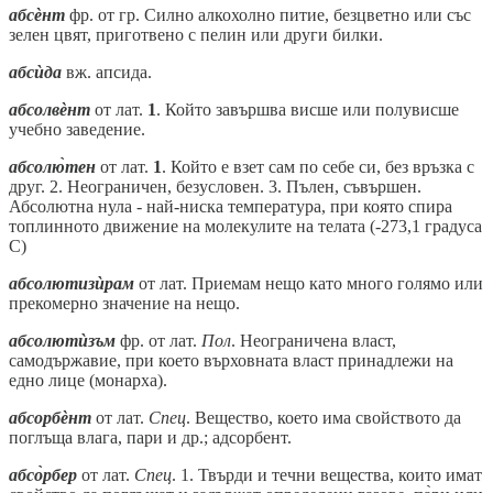
абсѐнт
фр. от гр. Силно алкохолно питие, безцветно или със
зелен цвят, приготвено с пелин или други билки.
абсѝда
вж. апсида.
абсолвѐнт
от лат.
1
. Който завършва висше или полувисше
учебно заведение.
абсолю̀тен
от лат.
1
. Който е взет сам по себе си, без връзка с
друг. 2. Неограничен, безусловен. 3. Пълен, съвършен.
Абсолютна нула - най-ниска температура, при която спира
топлинното движение на молекулите на телата (-273,1 градуса
С)
абсолютизѝрам
от лат. Приемам нещо като много голямо или
прекомерно значение на нещо.
абсолютѝзъм
фр. от лат.
Пол
. Неограничена власт,
самодържавие, при което върховната власт принадлежи на
едно лице (монарха).
абсорбѐнт
от лат.
Спец
. Вещество, което има свойството да
поглъща влага, пари и др.; адсорбент.
абсо̀рбер
от лат.
Спец
. 1. Твърди и течни вещества, които имат