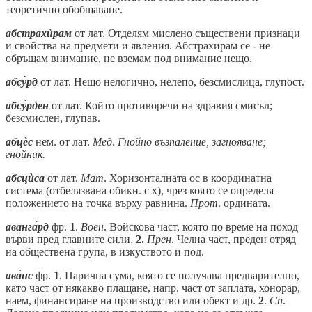
теоретично обобщаване.
абстрахѝрам
от лат. Отделям мислено съществени признаци
и свойства на предмети и явления. Абстрахирам се - не
обръщам внимание, не вземам под внимание нещо.
абсу̀рд
от лат. Нещо нелогично, нелепо, безсмислица, глупост.
абсу̀рден
от лат. Който противоречи на здравия смисъл;
безсмислен, глупав.
абцѐс
нем. от лат.
Мед
.
Гнойно възпаление, загнояване;
гнойник.
абсцѝса
от лат.
Мат
. Хоризонталната ос в координатна
система (отбелязвана обикн. с х), чрез която се определя
положението на точка върху равнина.
Прот
. ордината.
аванга̀рд
фр.
1
.
Воен
. Войскова част, която по време на поход
върви пред главните сили.
2.
Прен
. Челна част, преден отряд
на обществена група, в изкуството и под.
ава̀нс
фр.
1
. Парична сума, която се получава предварително,
като част от някакво плащане, напр. част от заплата, хонорар,
наем, финансиране на производство или обект и др.
2
.
Сп
.