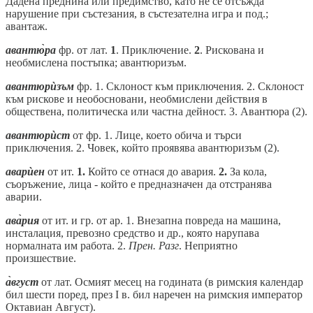
Дадена преднина или предимство, като не се отсъжда
нарушение при състезания, в състезателна игра и под.;
авантаж.
авантю̀ра
фр. от лат.
1
. Приключение.
2
. Рискована и
необмислена постъпка; авантюризъм.
авантюрѝзъм
фр. 1. Склоност към приключения. 2. Склоност
към рискове и необосновани, необмислени действия в
обществена, политическа или частна дейност. 3. Авантюра (2).
авантюрѝст
от фр. 1. Лице, което обича и търси
приключения. 2. Човек, който проявява авантюризъм (2).
аварѝен
от ит.
1.
Който се отнася до авария.
2.
За кола,
съоръжение, лица - който е предназначен да отстранява
аварии.
ава̀рия
от ит. и гр. от ар. 1. Внезапна повреда на машина,
инсталация, превозно средство и др., която нарупава
нормалната им работа. 2.
Прен. Разг
. Неприятно
произшествие.
а̀вгуст
от лат. Осмият месец на годината (в римския календар
бил шести поред, през I в. бил наречен на римския император
Октавиан Август).