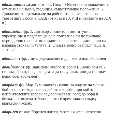
аболиционѝзъм
англ. от лат. Пол. 1 Обществено движение за
отменяне на закон, традиция, съществуващо положение. 2.
Движение за премахване на робството на негрите и на
търговията с роби в САЩ (от края на XVIII и началото на XIX
в.).
абонамѐнт
фр.
1.
Договор с лице или институция,
учреждение и предплащане на ползване или получаване
периодично на печатно издание на печатно издание или на
някаква стока или услуга.
2.
Сумата, която се предплаща за
тази цел.
абона̀т
от фр. Лице, учреждение и др., което има абонамент
абонѝрам
от фр. Записвам някого за абонат. Абонирам се -
ставам абонат, предплащам за да получавам или да ползвам
нещо чрез абонамент.
аборда̀ж
фр.
Мор
. В миналото - начин за водене на морски
бой от платноходните и гребните кораби, при който
неприятелските кораби се доближавали борд до борд и
битката се водела отблизо, като се преминавало върху
вражеския кораб.
аборигѐн
от лат. Коренен жител, местен жител, автохтон.