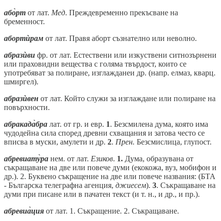
або̀рт
от лат.
Мед
. Преждевременно прекъсване на
бременност.
абортѝрам
от лат. Правя аборт съзнателно или неволно.
абразѝви
фр. от лат. Естествени или изкуствени ситнозърнени
или праховидни вещества с голяма твърдост, които се
употребяват за полиране, изглажданеи др. (напр. елмаз, кварц.
шмиргел).
абразѝвен
от лат. Който служи за изглаждане или полиране на
повърхности.
абракада̀бра
лат. от гр. и евр.
1
. Безсмилена дума, която има
чудодейна сила според древни схващания и затова често се
вписва в муски, амулети и др.
2
.
Прен.
Безсмислица, глупост.
абревиату̀ра
нем. от лат.
Езиков
.
1.
Дума, образувана от
съкращаване на две или повече думи (екокожа, вуз, мобифон и
др.). 2. Буквено съкращение на две или повече названия: (БТА
- Българска телеграфна агенция,
джиесем
).
3
. Съкращаване на
думи при писане или в пачатен текст (и т. н., и др., и пр.).
абревиа̀ция
от лат. 1. Съкращение. 2. Съкращаване.