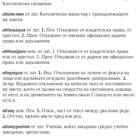
Католически свещеник.
аба̀тство
от лат. Католически манастир с принадлежащите
му имоти.
абдика̀ция
от лат.
1.
Пол.
Отказване от владетелски права, от
престол.
2.
Прен.
Отказване от някакви официално дадени
права или задължения.
абдикѝрам
нем. от лат. 1. Отказвам се от владетелски права
или от престол. 2.
Прен
. Отказвам се от дадени ми официално
права или задължения.
абера̀ция
от лат.
1.
Физ.
Отклонение на лъчите от фокуса на
леща или вдлъбнато огледало; разсейване, разпръскване.
2.
Астр.
Видимото отклонение на небесно тяло от постоянното
му място, което се дължи на скоростта на светлината, идваща
от него, и на движението на Земята около Слънцето или около
оста ѝ.
а̀бза̀ц
нем.
Печ
.
1.
Откъс, част от текст между два нови реда.
2.
Отстъп, празно място пред нов ред.
абитуриѐнт
от лат. Ученик, който завършва средно учебно
заведение, зрелостник.