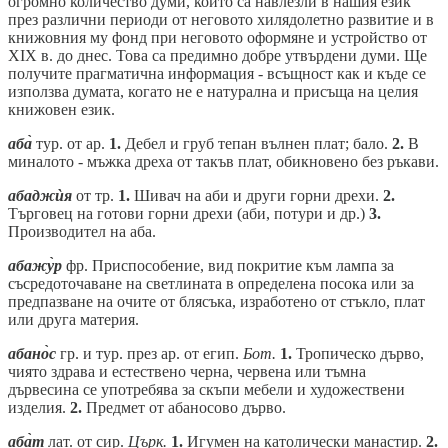
огромно количество думи, които са навлезли в нашия език
през различни периоди от неговото хилядолетно развитие и в
книжовния му фонд при неговото оформяне и устройство от
XIX в. до днес. Това са предимно добре утвърдени думи. Ще
получите прагматична информация - всъщност как и къде се
използва думата, когато не е натурална и присъща на целия
книжовен език.
аба̀
тур. от ар.
1.
Дебел и груб тепан вълнен плат; бало.
2.
В
миналото - мъжка дреха от такъв плат, обикновено без ръкави.
абаджѝя
от тр.
1.
Шивач на аби и други горни дрехи.
2.
Търговец на готови горни дрехи (аби, потури и др.)
3.
Производител на аба.
абажу̀р
фр. Приспособение, вид покритие към лампа за
съсредоточаване на светлината в определена посока или за
предпазване на очите от блясъка, изработено от стъкло, плат
или друга материя.
абано̀с
гр. и тур. през ар. от егип.
Бот.
1.
Тропическо дърво,
чиято здрава и естествено черна, червена или тъмна
дървесина се употребява за скъпи мебели и художествени
изделия.
2.
Предмет от абаносово дърво.
аба̀т
лат. от сир.
Църк.
1.
Игумен на католически манастир.
2.