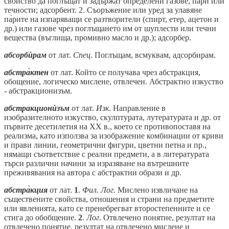
свойство да поглъщат и задържат определени газове, па̀ри или
течности; адсорбент. 2. Съоръжение или уред за улавяне
па̀рите на изпаряващи се разтворители (спирт, етер, ацетон и
др.) или газове чрез поглъщането им от шуплести или течни
вещества (въглища, промивно масло и др.); адсорбер.
абсорбѝрам
от лат.
Спец
. Поглъщам, всмуквам, адсорбирам.
абстра̀ктен
от лат. Който се получава чрез абстракция,
обощение, логическо мислене, отвлечен. Абстрактно изкуство
- абстракционизъм.
абстракционѝзъм
от лат.
Изк
. Направление в
изобразителното изкуство, скулптурата, лутературата и др. от
първите десетилетия на XX в., което се противопоставя на
реализма, като използва за изображение комбинации от криви
и прави линии, геометрични фигури, цветни петна и пр.,
нямащи съответствие с реални предмети, а в литературата
търси различни начини за изразяване на вътрешните
преживявания на автора с абстрактни образи и др.
абстра̀кция
от лат.
1
.
Фил. Лог.
Мислено извличане на
съществените свойства, отношения и страни на предметите
или явленията, като се пренебрегват второстепенните и се
стига до обобщение.
2
.
Лог
. Отвлечено понятие, резултат на
отвлечено понятие, резултат на отвлечено мислене и