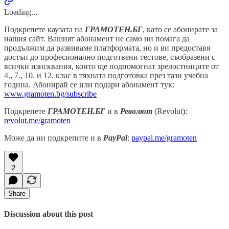
Loading...
Подкрепете каузата на
ГРАМОТЕН.БГ
, като се абонирате за
нашия сайт. Вашият абонамент не само ни помага да
продължим да развиваме платформата, но и ви предоставя
достъп до професионално подготвени тестове, съобразени с
всички изисквания, които ще подпомогнат зрелостниците от
4., 7., 10. и 12. клас в тяхната подготовка през тази учебна
година. Абонирай се или подари абонамент тук:
www.gramoten.bg/subscribe
Подкрепете
ГРАМОТЕН.БГ
и в
Револют
(Revolut):
revolut.me/gramoten
Може да ни подкрепите и в
PayPal
:
paypal.me/gramoten
2
Share
Discussion about this post