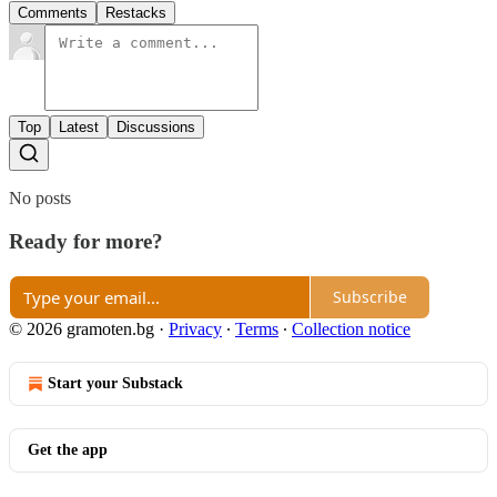
Comments
Restacks
Top
Latest
Discussions
No posts
Ready for more?
Subscribe
© 2026 gramoten.bg
·
Privacy
∙
Terms
∙
Collection notice
Start your Substack
Get the app